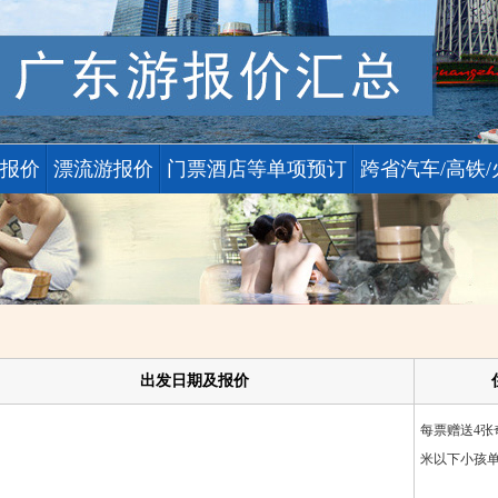
报价
漂流游报价
门票酒店等单项预订
跨省汽车/高铁/
出发日期及报价
每票赠送4张
米以下小孩单