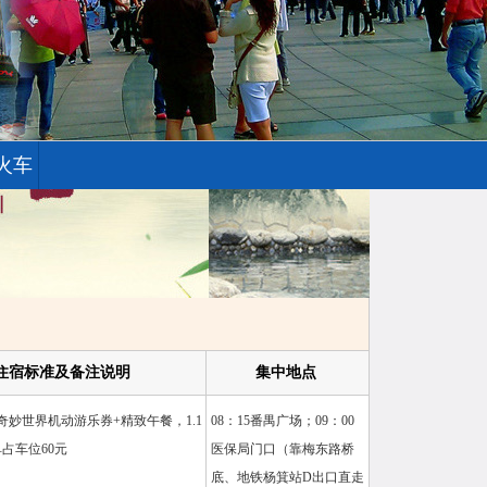
火车
住宿标准及备注说明
集中地点
奇妙世界机动游乐券+精致午餐，1.1
08：15番禺广场；09：00
占车位60元
医保局门口（靠梅东路桥
底、地铁杨箕站D出口直走