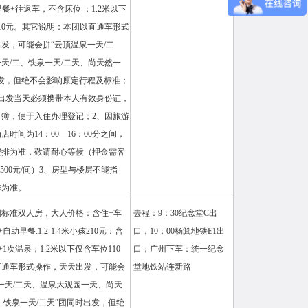
早餐+往返车，不含床位 ；1.2米以下
10元。其它说明：本团以直通车形式
发，可能会拼“云顶温泉一天/二
天/二、铁泉一天/二天、尚天然一
发，但绝不会影响原定行程及标准；
出发当天必须携带本人有效身份证，
簿，便于入住办理登记；2、因旅游
店时间为14：00—16：00分之间，
安排为准，敬请耐心等候（押金需客
-500元/间）3、房型与楼层不能指
排为准。
园标准双人房，大人价格：含住+车
去程：9：30纪念堂C出
自助早餐.1.2-1.4米小孩210元：含
口，10；00杨箕地铁E1出
1次温泉；1.2米以下仅含车位110
口；广州下车：统一纪念
直通车形式操作，天天出发，可能会
堂地铁站连新路
一天/二天、温泉大观园一天、尚天
、铁泉一天/二天”团同时出发，但绝