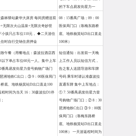
的下车点易发街星力一
森林驿站豪华大床房 每间房赠送双
08：15番禺广场；09：00
+无限次火山温泉+无限次奇妙世
医保局门口（靠梅东路桥
以下小孩只占车位110元， ◆二天游住
底、地铁杨箕站D出口直走
入住时自行交纳住房押金
100米）
精致午餐（用餐地点：森波拉酒店西
短信通知：出发前一天晚
1米以下单占车位60元一人。集中上车
上工作人员以短信方式，
: 50番禺易发街星力壹号购物广场门
告之客人送团导游和车牌
0琶洲地铁C出口；③ 9：00医保局门
号码 乘车时请认准森波拉
桥底、地铁杨箕站D出口直走100
直通车牌 集中上车地点：
程时间为当天 16：30森波拉D1停
① 7: 50番禺易发街星力壹
回；
号购物广场门口；② 8：30
琶洲地铁C出口 ③ 9：00医
保局门口（靠梅东路桥
底、地铁杨箕站D出口直走
100米） 一天游返程时间为