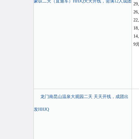
豪叹二天（直通车）HHJQ天天开线，需满12人成团
29,
26,
22,
18,
14
9
龙门南昆山温泉大观园二天 天天开线，成团出
发HHJQ