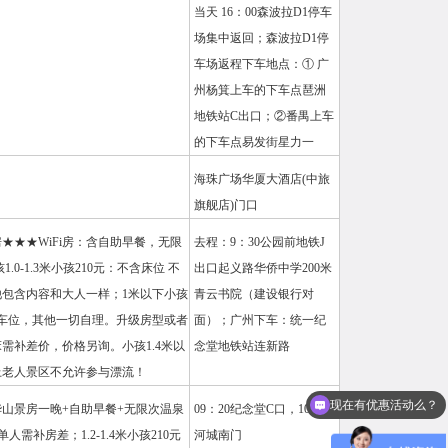
当天 16：00森波拉D1停车
场集中返回；森波拉D1停
车场返程下车地点：① 广
州杨箕上车的下车点琶洲
地铁站C出口；②番禺上车
的下车点易发街星力一
海珠广场华厦大酒店(中旅
旗舰店)门口
★★★WiFi房：含自助早餐，无限
去程：9：30公园前地铁J
1.0-1.3米小孩210元：不含床位 不
出口起义路华侨中学200米
包含内容和大人一样；1米以下小孩
青云书院（建设银行对
含车位，其他一切自理。升级房型或者
面）；广州下车：统一纪
需补差价，价格另询。小孩1.4米以
念堂地铁站连新路
现在有优惠活动么？
上老人景区不允许参与漂流！
可以介绍下你们的产品么？
山景房一晚+自助早餐+无限次温泉
09：20纪念堂C口，10点天
人需补房差；1.2-1.4米小孩210元
河城南门