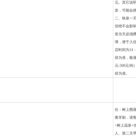
元。其它说
发，可能会拼
二、铁泉一天
但绝不会影响
发当天必须
簿，便于入住
店时间为14
排为准，敬请
元-500元/
排为准。
住：树上围
膏牙刷，请客
+树上温泉+
人、第二天早