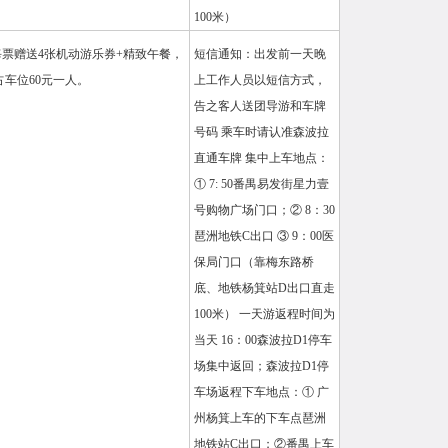
100米）
票赠送4张机动游乐券+精致午餐，
短信通知：出发前一天晚
占车位60元一人。
上工作人员以短信方式，
告之客人送团导游和车牌
号码 乘车时请认准森波拉
直通车牌 集中上车地点：
① 7: 50番禺易发街星力壹
号购物广场门口；② 8：30
琶洲地铁C出口 ③ 9：00医
保局门口（靠梅东路桥
底、地铁杨箕站D出口直走
100米） 一天游返程时间为
当天 16：00森波拉D1停车
场集中返回；森波拉D1停
车场返程下车地点：① 广
州杨箕上车的下车点琶洲
地铁站C出口；②番禺上车