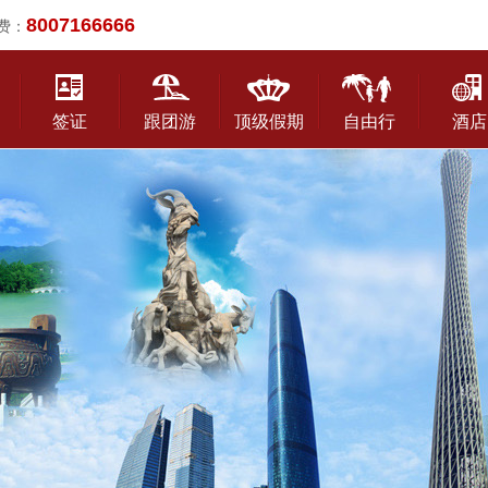
8007166666
费：
签证
跟团游
顶级假期
自由行
酒店