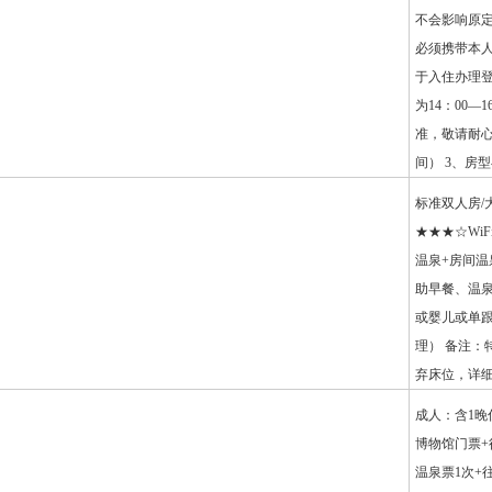
不会影响原定
必须携带本
于入住办理登
为14：00—
准，敬请耐心等
间） 3、房
标准双人房/
★★★☆Wi
温泉+房间温泉2
助早餐、温泉
或婴儿或单跟
理） 备注：
弃床位，详
成人：含1晚
博物馆门票+往
温泉票1次+往