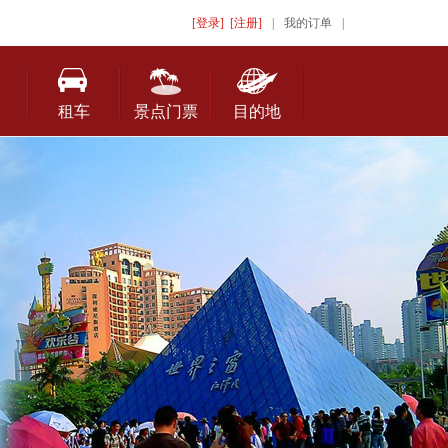
[登录]
[注册]
|
我的订单
|
租车
景点门票
目的地