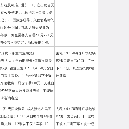
行程及标准。通知：1、在出发当天
人有效身份证，小孩携带户口簿，便
记；2、因旅游旺季，入住酒店时间
16：00分之间，视酒店当天安排为
候（押金需客人自理200元-500元/
型与楼层不能指定，酒店安排为准。
大床房（带室内温泉池）
去程：9：20海珠广场地铁
Fi房 大人：含自助早餐+无限次露天
B2出口麦当劳门口；广州
次+往返交通 1.2-1.4米320元含自
下车：统一纪念堂地铁站
门票半票1次（1.2米小孩以下小孩
连新路，
车位收费，只含车费110元，其他自
特价线路单人数只能补房差，不能放
细请咨询客服
住宿+无限次温泉+成人赠送农民画
去程：9：20海珠广场地铁
返交通；1.2-1.5米自助早餐+半价
B2出口麦当劳门口；过时
返交通；1.2米以下仅占车位110
不候；广州下车：统一纪