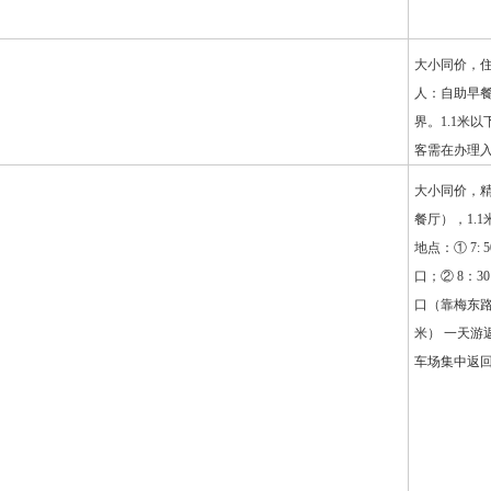
大小同价，住
人：自助早餐
界。1.1米
客需在办理
大小同价，
餐厅），1.
地点：① 7
口；② 8：3
口（靠梅东路
米） 一天游返
车场集中返