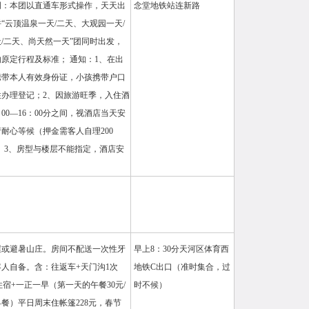
明：本团以直通车形式操作，天天出
念堂地铁站连新路
“云顶温泉一天/二天、大观园一天/
/二天、尚天然一天”团同时出发，
原定行程及标准； 通知：1、在出
携带本人有效身份证，小孩携带户口
办理登记；2、因旅游旺季，入住酒
：00—16：00分之间，视酒店当天安
耐心等候（押金需客人自理200
间） 3、房型与楼层不能指定，酒店安
屋或避暑山庄。房间不配送一次性牙
早上8：30分天河区体育西
人自备。含：往返车+天门沟1次
地铁C出口（准时集合，过
住宿+一正一早（第一天的午餐30元/
时不候）
餐）平日周末住帐篷228元，春节