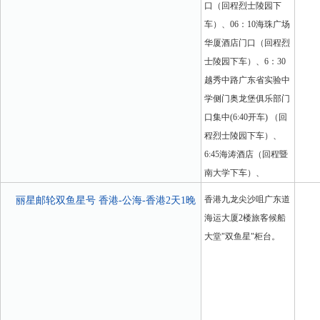
口（回程烈士陵园下
车）、06：10海珠广场
华厦酒店门口（回程烈
士陵园下车）、6：30
越秀中路广东省实验中
学侧门奥龙堡俱乐部门
口集中(6:40开车) （回
程烈士陵园下车）、
6:45海涛酒店（回程暨
南大学下车）、
香港九龙尖沙咀广东道
丽星邮轮双鱼星号 香港-公海-香港2天1晚
海运大厦2楼旅客候船
大堂"双鱼星"柜台。