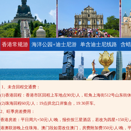
香港常规游
海洋公园+迪士尼游
单含迪士尼线路
含蜡
1、未含回程交通费：
(1)香港回程：香港市区回程上车地点90元\人，旺角上海街512号山东
(2)珠海回程60元/人：19点拱北口岸集合，19:30开车。
2、旺季房差费用：
香港房差：平日周六+50元\人\晚，报价按三星酒店，若改为四星+150元\
港澳联游晚上住珠海。澳门段如需改住澳门，房费附加费350元\人\晚，平日周