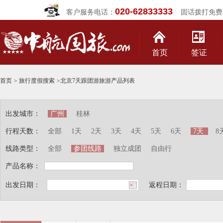
020-62833333
客户服务电话：
固话拨打免费
首页
签证
首页
>
旅行度假搜索
>
北京7天跟团游旅游产品列表
出发城市：
广州
桂林
行程天数：
全部
1天
2天
3天
4天
5天
6天
7天
8
线路类型：
全部
参团线路
独立成团
自由行
产品名称：
出发日期：
返程日期：