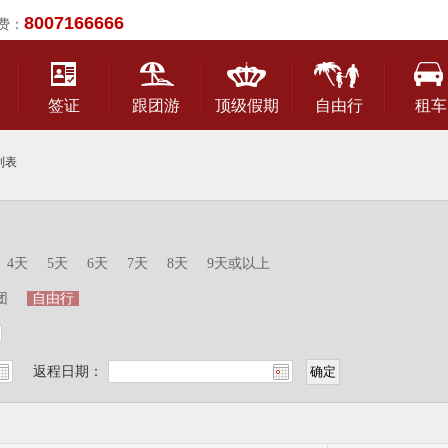
8007166666
费：
签证
跟团游
顶级假期
自由行
租车
列表
4天
5天
6天
7天
8天
9天或以上
团
自由行
返程日期：