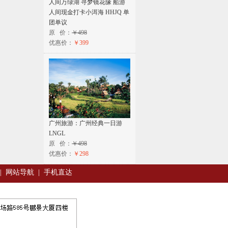
人间万绿湖 寻梦镜花缘 船游
人间现金打卡小洱海 HHJQ 单
团单议
原 价：
￥498
优惠价：
￥399
广州旅游：广州经典一日游
LNGL
原 价：
￥498
优惠价：
￥298
|
网站导航
|
手机直达