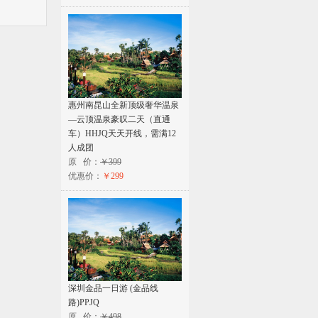
惠州南昆山全新顶级奢华温泉
—云顶温泉豪叹二天（直通
车）HHJQ天天开线，需满12
人成团
原 价：
￥399
优惠价：
￥299
深圳金品一日游 (金品线
路)PPJQ
原 价：
￥498