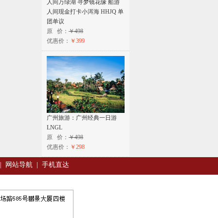
人间万绿湖 寻梦镜花缘 船游
人间现金打卡小洱海 HHJQ 单
团单议
原 价：
￥498
优惠价：
￥399
广州旅游：广州经典一日游
LNGL
原 价：
￥498
优惠价：
￥298
|
网站导航
|
手机直达