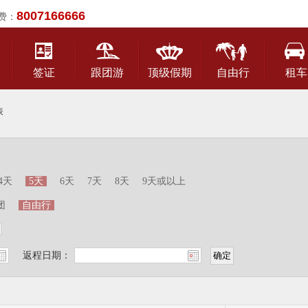
8007166666
费：
签证
跟团游
顶级假期
自由行
租车
表
4天
5天
6天
7天
8天
9天或以上
团
自由行
返程日期：