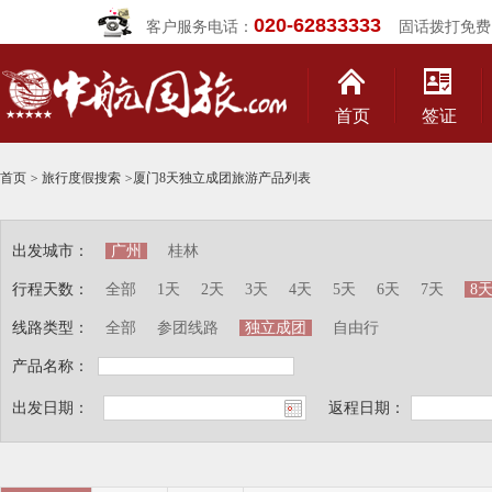
020-62833333
客户服务电话：
固话拨打免费
首页
签证
首页
>
旅行度假搜索
>
厦门8天独立成团旅游产品列表
出发城市：
广州
桂林
行程天数：
全部
1天
2天
3天
4天
5天
6天
7天
8
线路类型：
全部
参团线路
独立成团
自由行
产品名称：
出发日期：
返程日期：