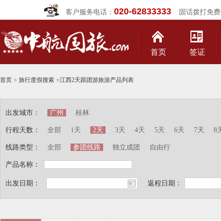
020-62833333
客户服务电话：
固话拨打免费
首页
签证
首页
>
旅行度假搜索
>
江西2天跟团游旅游产品列表
出发城市：
广州
桂林
行程天数：
全部
1天
2天
3天
4天
5天
6天
7天
8
线路类型：
全部
参团线路
独立成团
自由行
产品名称：
出发日期：
返程日期：