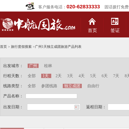
020-62833333
客户服务电话：
固话拨打免费
首页
签证
首页
>
旅行度假搜索
>
广州1天独立成团旅游产品列表
出发城市：
广州
桂林
行程天数：
全部
1天
2天
3天
4天
5天
6天
7天
8
线路类型：
全部
参团线路
独立成团
自由行
产品名称：
出发日期：
返程日期：