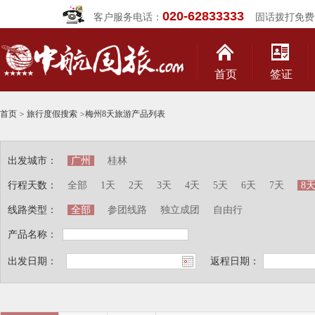
020-62833333
客户服务电话：
固话拨打免费
首页
签证
首页
>
旅行度假搜索
>
梅州8天旅游产品列表
出发城市：
广州
桂林
行程天数：
全部
1天
2天
3天
4天
5天
6天
7天
8
线路类型：
全部
参团线路
独立成团
自由行
产品名称：
出发日期：
返程日期：