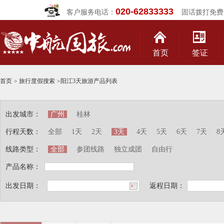
020-62833333
客户服务电话：
固话拨打免费
首页
签证
首页
>
旅行度假搜索
>
阳江3天旅游产品列表
出发城市：
广州
桂林
行程天数：
全部
1天
2天
3天
4天
5天
6天
7天
8
线路类型：
全部
参团线路
独立成团
自由行
产品名称：
出发日期：
返程日期：