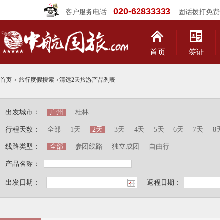
020-62833333
客户服务电话：
固话拨打免费
首页
签证
首页
>
旅行度假搜索
>
清远2天旅游产品列表
出发城市：
广州
桂林
行程天数：
全部
1天
2天
3天
4天
5天
6天
7天
8
线路类型：
全部
参团线路
独立成团
自由行
产品名称：
出发日期：
返程日期：