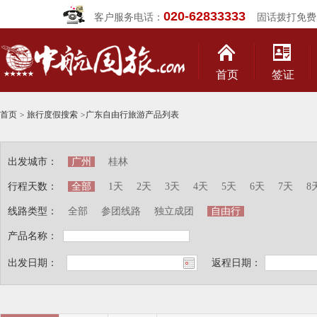
020-62833333
客户服务电话：
固话拨打免费
首页
签证
首页
>
旅行度假搜索
>
广东自由行旅游产品列表
出发城市：
广州
桂林
行程天数：
全部
1天
2天
3天
4天
5天
6天
7天
8
线路类型：
全部
参团线路
独立成团
自由行
产品名称：
出发日期：
返程日期：