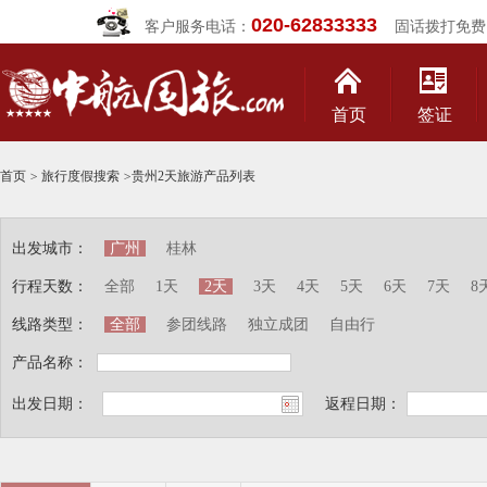
020-62833333
客户服务电话：
固话拨打免费
首页
签证
首页
>
旅行度假搜索
>
贵州2天旅游产品列表
出发城市：
广州
桂林
行程天数：
全部
1天
2天
3天
4天
5天
6天
7天
8
线路类型：
全部
参团线路
独立成团
自由行
产品名称：
出发日期：
返程日期：