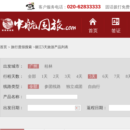
020-62833333
客户服务电话：
固话拨打免费
首页
签证
首页
>
旅行度假搜索
>
丽江5天旅游产品列表
出发城市：
广州
桂林
行程天数：
全部
1天
2天
3天
4天
5天
6天
7天
8
线路类型：
全部
参团线路
独立成团
自由行
产品名称：
出发日期：
返程日期：