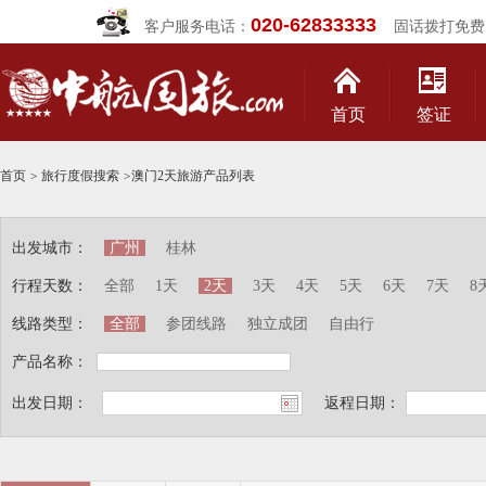
020-62833333
客户服务电话：
固话拨打免费
首页
签证
首页
>
旅行度假搜索
>
澳门2天旅游产品列表
出发城市：
广州
桂林
行程天数：
全部
1天
2天
3天
4天
5天
6天
7天
8
线路类型：
全部
参团线路
独立成团
自由行
产品名称：
出发日期：
返程日期：