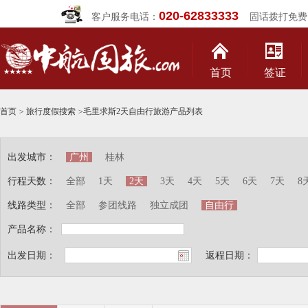
020-62833333
客户服务电话：
固话拨打免费
首页
签证
首页
>
旅行度假搜索
>
毛里求斯2天自由行旅游产品列表
出发城市：
广州
桂林
行程天数：
全部
1天
2天
3天
4天
5天
6天
7天
8
线路类型：
全部
参团线路
独立成团
自由行
产品名称：
出发日期：
返程日期：