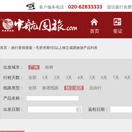
020-62833333
客户服务电话：
固话拨打免费
首页
签证
首页
>
旅行度假搜索
>
毛里求斯9日以上独立成团旅游产品列表
出发城市：
广州
桂林
行程天数：
全部
1天
2天
3天
4天
5天
6天
7天
8天
线路类型：
全部
参团线路
独立成团
自由行
产品名称：
出发日期：
返程日期：