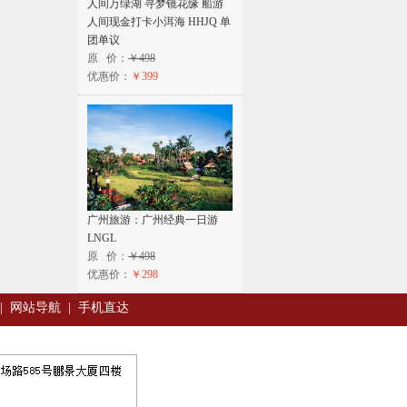
人间万绿湖 寻梦镜花缘 船游
人间现金打卡小洱海 HHJQ 单
团单议
原 价：
￥498
优惠价：
￥399
广州旅游：广州经典一日游
LNGL
原 价：
￥498
优惠价：
￥298
|
网站导航
|
手机直达