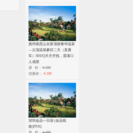
惠州南昆山全新顶级奢华温泉
—云顶温泉豪叹二天（直通
车）HHJQ天天开线，需满12
人成团
原 价：
￥399
优惠价：
￥299
深圳金品一日游 (金品线
路)PPJQ
原 价：
￥498