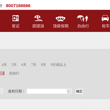
8007166666
费：
签证
跟团游
顶级假期
自由行
租车
4天
5天
6天
7天
8天
9天或以上
团
自由行
返程日期：