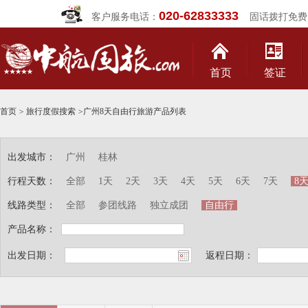
020-62833333
客户服务电话：
固话拨打免费
首页
签证
首页
>
旅行度假搜索
>
广州8天自由行旅游产品列表
出发城市：
广州
桂林
行程天数：
全部
1天
2天
3天
4天
5天
6天
7天
8
线路类型：
全部
参团线路
独立成团
自由行
产品名称：
出发日期：
返程日期：