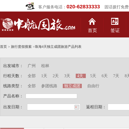
020-62833333
客户服务电话：
固话拨打免费
首页
签证
首页
>
旅行度假搜索
>
珠海4天独立成团旅游产品列表
出发城市：
广州
桂林
行程天数：
全部
1天
2天
3天
4天
5天
6天
7天
8
线路类型：
全部
参团线路
独立成团
自由行
产品名称：
出发日期：
返程日期：