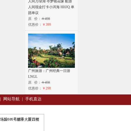
人间万绿湖 寻梦镜花缘 船游
人间现金打卡小洱海 HHJQ 单
团单议
原 价：
￥498
优惠价：
￥399
广州旅游：广州经典一日游
LNGL
原 价：
￥498
优惠价：
￥298
|
网站导航
|
手机直达