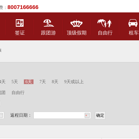
8007166666
费：
签证
跟团游
顶级假期
自由行
租车
表
4天
5天
6天
7天
8天
9天或以上
成团
自由行
返程日期：