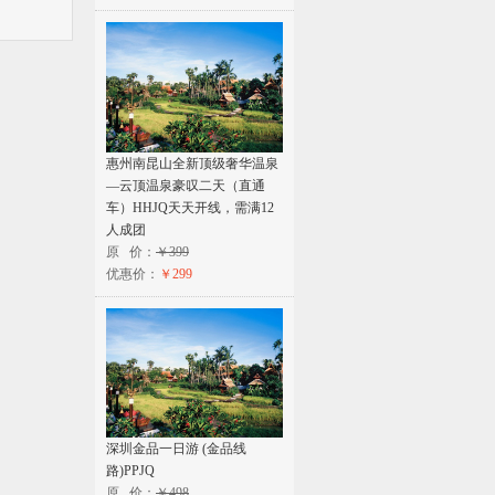
惠州南昆山全新顶级奢华温泉
—云顶温泉豪叹二天（直通
车）HHJQ天天开线，需满12
人成团
原 价：
￥399
优惠价：
￥299
深圳金品一日游 (金品线
路)PPJQ
原 价：
￥498