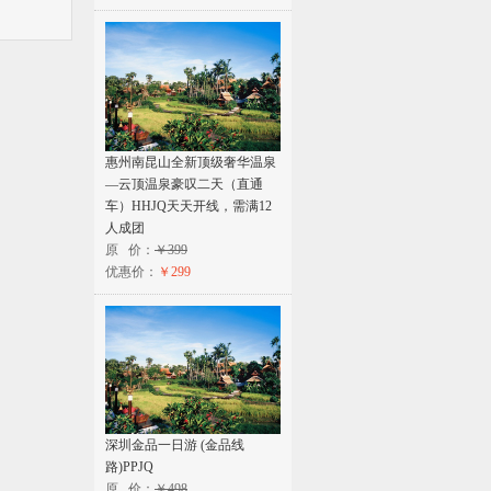
惠州南昆山全新顶级奢华温泉
—云顶温泉豪叹二天（直通
车）HHJQ天天开线，需满12
人成团
原 价：
￥399
优惠价：
￥299
深圳金品一日游 (金品线
路)PPJQ
原 价：
￥498