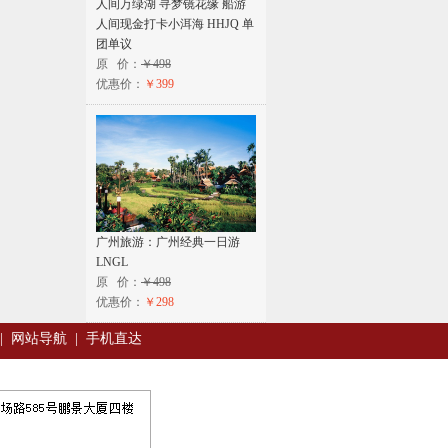
人间万绿湖 寻梦镜花缘 船游
人间现金打卡小洱海 HHJQ 单
团单议
原 价：
￥498
优惠价：
￥399
广州旅游：广州经典一日游
LNGL
原 价：
￥498
优惠价：
￥298
|
网站导航
|
手机直达