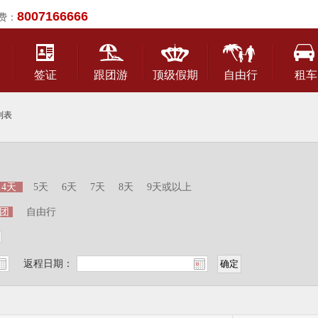
8007166666
费：
签证
跟团游
顶级假期
自由行
租车
列表
4天
5天
6天
7天
8天
9天或以上
团
自由行
返程日期：