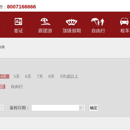
8007166666
费：
签证
跟团游
顶级假期
自由行
租车
列表
4天
5天
6天
7天
8天
9天或以上
团
自由行
返程日期：