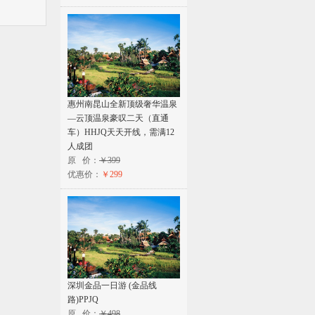
惠州南昆山全新顶级奢华温泉
—云顶温泉豪叹二天（直通
车）HHJQ天天开线，需满12
人成团
原 价：
￥399
优惠价：
￥299
深圳金品一日游 (金品线
路)PPJQ
原 价：
￥498