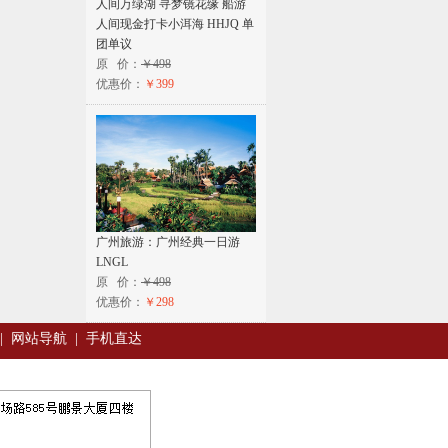
人间万绿湖 寻梦镜花缘 船游
人间现金打卡小洱海 HHJQ 单
团单议
原 价：
￥498
优惠价：
￥399
广州旅游：广州经典一日游
LNGL
原 价：
￥498
优惠价：
￥298
|
网站导航
|
手机直达