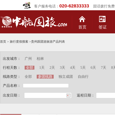
020-62833333
客户服务电话：
固话拨打免费
首页
签证
首页
>
旅行度假搜索
>
贵州跟团游旅游产品列表
出发城市：
广州
桂林
行程天数：
全部
1天
2天
3天
4天
5天
6天
7天
8
线路类型：
全部
参团线路
独立成团
自由行
产品名称：
出发日期：
返程日期：