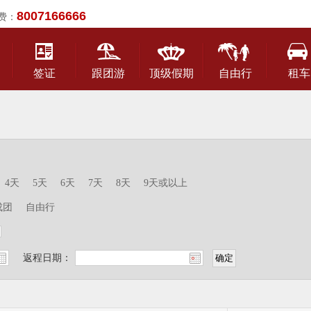
8007166666
费：
签证
跟团游
顶级假期
自由行
租车
4天
5天
6天
7天
8天
9天或以上
成团
自由行
返程日期：