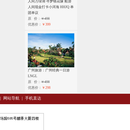
人间万绿湖 寻梦镜花缘 船游
人间现金打卡小洱海 HHJQ 单
团单议
原 价：
￥498
优惠价：
￥399
广州旅游：广州经典一日游
LNGL
原 价：
￥498
优惠价：
￥298
|
网站导航
|
手机直达