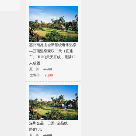
惠州南昆山全新顶级奢华温泉
—云顶温泉豪叹二天（直通
车）HHJQ天天开线，需满12
人成团
原 价：
￥399
优惠价：
￥299
深圳金品一日游 (金品线
路)PPJQ
原 价：
￥498