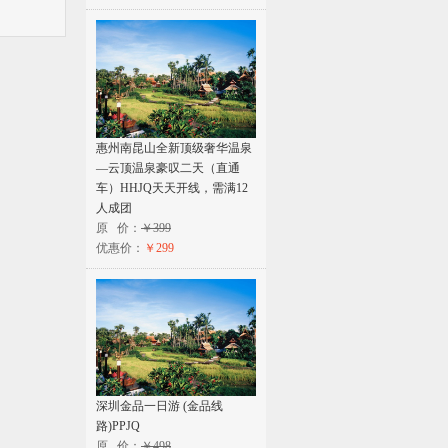
惠州南昆山全新顶级奢华温泉
—云顶温泉豪叹二天（直通
车）HHJQ天天开线，需满12
人成团
原 价：
￥399
优惠价：
￥299
深圳金品一日游 (金品线
路)PPJQ
原 价：
￥498