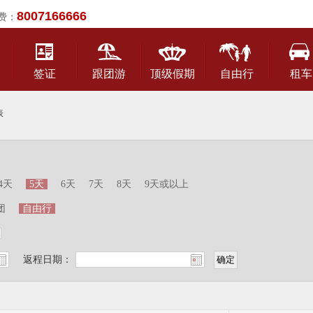
8007166666
费：
签证
跟团游
顶级假期
自由行
租车
表
4天
5天
6天
7天
8天
9天或以上
团
自由行
返程日期：