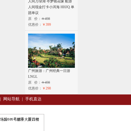
人间万绿湖 寻梦镜花缘 船游
人间现金打卡小洱海 HHJQ 单
团单议
原 价：
￥498
优惠价：
￥399
广州旅游：广州经典一日游
LNGL
原 价：
￥498
优惠价：
￥298
|
网站导航
|
手机直达