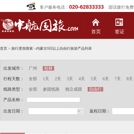
020-62833333
客户服务电话：
固话拨打免费
首页
签证
首页
>
旅行度假搜索
>
内蒙古9日以上自由行旅游产品列表
出发城市：
广州
桂林
行程天数：
全部
1天
2天
3天
4天
5天
6天
7天
8天
线路类型：
全部
参团线路
独立成团
自由行
产品名称：
出发日期：
返程日期：