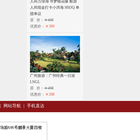
人间万绿湖 寻梦镜花缘 船游
人间现金打卡小洱海 HHJQ 单
团单议
原 价：
￥498
优惠价：
￥399
广州旅游：广州经典一日游
LNGL
原 价：
￥498
优惠价：
￥298
|
网站导航
|
手机直达