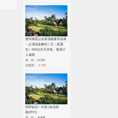
惠州南昆山全新顶级奢华温泉
—云顶温泉豪叹二天（直通
车）HHJQ天天开线，需满12
人成团
原 价：
￥399
优惠价：
￥299
深圳金品一日游 (金品线
路)PPJQ
原 价：
￥498