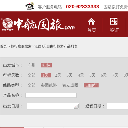
020-62833333
客户服务电话：
固话拨打免费
首页
签证
首页
>
旅行度假搜索
>
江西1天自由行旅游产品列表
出发城市：
广州
桂林
行程天数：
全部
1天
2天
3天
4天
5天
6天
7天
8
线路类型：
全部
参团线路
独立成团
自由行
产品名称：
出发日期：
返程日期：