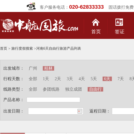
020-62833333
客户服务电话：
固话拨打免费
首页
签证
首页
>
旅行度假搜索
>
河南6天自由行旅游产品列表
出发城市：
广州
桂林
行程天数：
全部
1天
2天
3天
4天
5天
6天
7天
8
线路类型：
全部
参团线路
独立成团
自由行
产品名称：
出发日期：
返程日期：