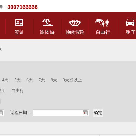
8007166666
费：
签证
跟团游
顶级假期
自由行
租车
表
4天
5天
6天
7天
8天
9天或以上
成团
自由行
返程日期：