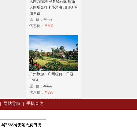
人间万绿湖 寻梦镜花缘 船游
人间现金打卡小洱海 HHJQ 单
团单议
原 价：
￥498
优惠价：
￥399
广州旅游：广州经典一日游
LNGL
原 价：
￥498
优惠价：
￥298
|
网站导航
|
手机直达