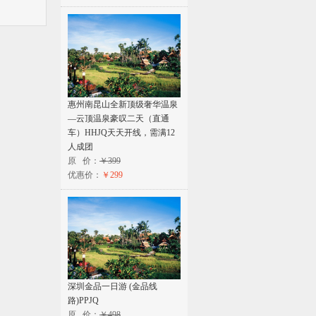
惠州南昆山全新顶级奢华温泉
—云顶温泉豪叹二天（直通
车）HHJQ天天开线，需满12
人成团
原 价：
￥399
优惠价：
￥299
深圳金品一日游 (金品线
路)PPJQ
原 价：
￥498