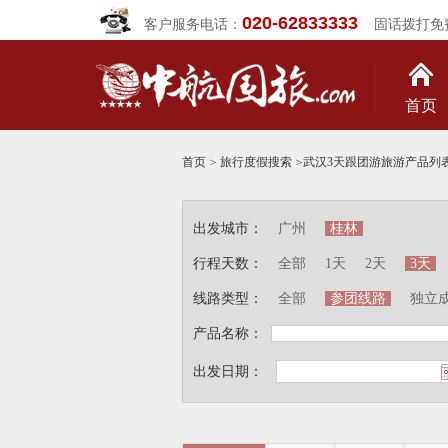
020-62833333
客户服务电话：
固话拨打免
首页
首页
>
旅行度假搜索
>
武汉3天跟团游旅游产品列
出发城市：
广州
桂林
行程天数：
全部
1天
2天
3天
线路类型：
全部
参团线路
独立
产品名称：
出发日期：