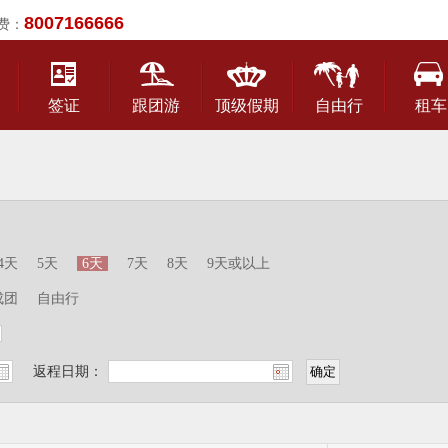
8007166666
费：
签证
跟团游
顶级假期
自由行
租车
4天
5天
6天
7天
8天
9天或以上
成团
自由行
返程日期：