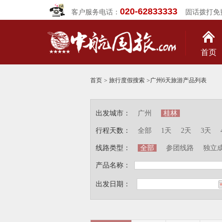
020-62833333
客户服务电话：
固话拨打免
首页
首页
>
旅行度假搜索
>
广州6天旅游产品列表
出发城市：
广州
桂林
行程天数：
全部
1天
2天
3天
线路类型：
全部
参团线路
独立
产品名称：
出发日期：