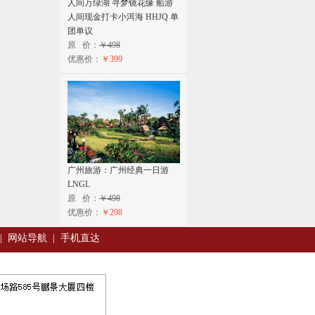
人间万绿湖 寻梦镜花缘 船游
人间现金打卡小洱海 HHJQ 单
团单议
原 价：
￥498
优惠价：
￥399
广州旅游：广州经典一日游
LNGL
原 价：
￥498
优惠价：
￥298
|
网站导航
|
手机直达