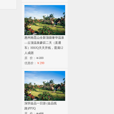
惠州南昆山全新顶级奢华温泉
—云顶温泉豪叹二天（直通
车）HHJQ天天开线，需满12
人成团
原 价：
￥399
优惠价：
￥299
深圳金品一日游 (金品线
路)PPJQ
原 价：
￥498