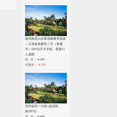
惠州南昆山全新顶级奢华温泉
—云顶温泉豪叹二天（直通
车）HHJQ天天开线，需满12
人成团
原 价：
￥399
优惠价：
￥299
深圳金品一日游 (金品线
路)PPJQ
原 价：
￥498