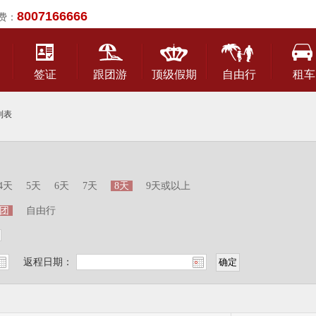
8007166666
费：
签证
跟团游
顶级假期
自由行
租车
列表
4天
5天
6天
7天
8天
9天或以上
团
自由行
返程日期：