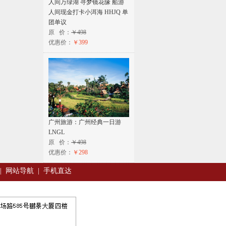
人间万绿湖 寻梦镜花缘 船游
人间现金打卡小洱海 HHJQ 单
团单议
原 价：
￥498
优惠价：
￥399
广州旅游：广州经典一日游
LNGL
原 价：
￥498
优惠价：
￥298
|
网站导航
|
手机直达