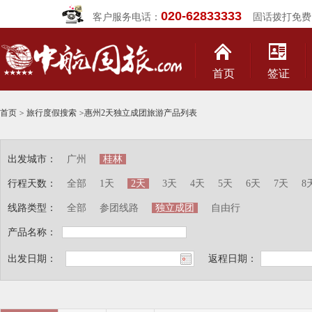
020-62833333
客户服务电话：
固话拨打免费
首页
签证
首页
>
旅行度假搜索
>
惠州2天独立成团旅游产品列表
出发城市：
广州
桂林
行程天数：
全部
1天
2天
3天
4天
5天
6天
7天
8
线路类型：
全部
参团线路
独立成团
自由行
产品名称：
出发日期：
返程日期：