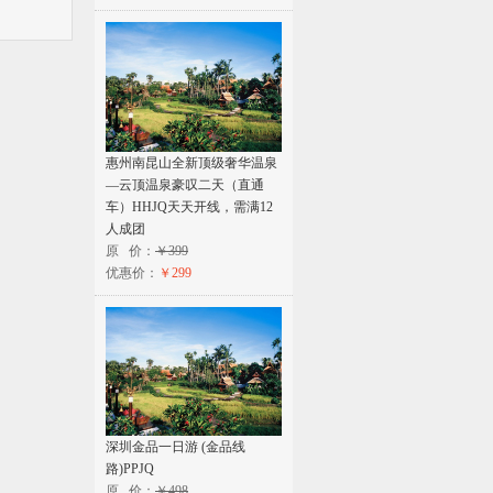
惠州南昆山全新顶级奢华温泉
—云顶温泉豪叹二天（直通
车）HHJQ天天开线，需满12
人成团
原 价：
￥399
优惠价：
￥299
深圳金品一日游 (金品线
路)PPJQ
原 价：
￥498