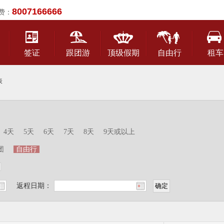
8007166666
费：
签证
跟团游
顶级假期
自由行
租车
表
4天
5天
6天
7天
8天
9天或以上
团
自由行
返程日期：