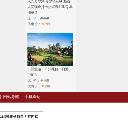
人间万绿湖 寻梦镜花缘 船游
人间现金打卡小洱海 HHJQ 单
团单议
原 价：
￥498
优惠价：
￥399
广州旅游：广州经典一日游
LNGL
原 价：
￥498
优惠价：
￥298
|
网站导航
|
手机直达