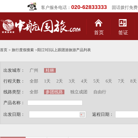
020-62833333
客户服务电话：
固话拨打免费
首页
签证
首页
>
旅行度假搜索
>
阳江9日以上跟团游旅游产品列表
出发城市：
广州
桂林
行程天数：
全部
1天
2天
3天
4天
5天
6天
7天
8天
线路类型：
全部
参团线路
独立成团
自由行
产品名称：
出发日期：
返程日期：