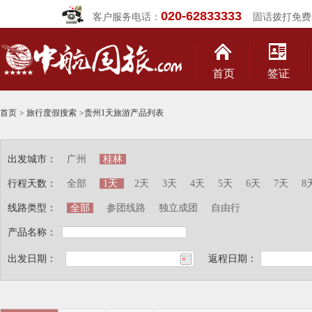
020-62833333
客户服务电话：
固话拨打免费
首页
签证
首页
>
旅行度假搜索
>
贵州1天旅游产品列表
出发城市：
广州
桂林
行程天数：
全部
1天
2天
3天
4天
5天
6天
7天
8
线路类型：
全部
参团线路
独立成团
自由行
产品名称：
出发日期：
返程日期：