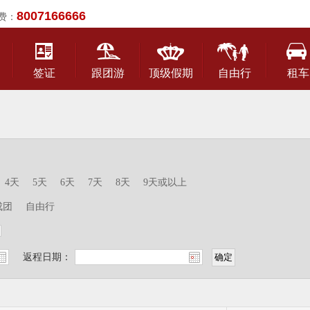
8007166666
费：
签证
跟团游
顶级假期
自由行
租车
4天
5天
6天
7天
8天
9天或以上
成团
自由行
返程日期：