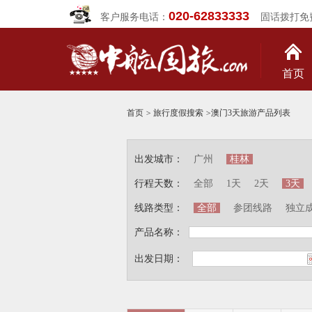
020-62833333
客户服务电话：
固话拨打免
首页
首页
>
旅行度假搜索
>
澳门3天旅游产品列表
出发城市：
广州
桂林
行程天数：
全部
1天
2天
3天
线路类型：
全部
参团线路
独立
产品名称：
出发日期：