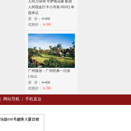
人间万绿湖 寻梦镜花缘 船游
人间现金打卡小洱海 HHJQ 单
团单议
原 价：
￥498
优惠价：
￥399
广州旅游：广州经典一日游
LNGL
原 价：
￥498
优惠价：
￥298
|
网站导航
|
手机直达