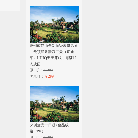
惠州南昆山全新顶级奢华温泉
—云顶温泉豪叹二天（直通
车）HHJQ天天开线，需满12
人成团
原 价：
￥399
优惠价：
￥299
深圳金品一日游 (金品线
路)PPJQ
原 价：
￥498