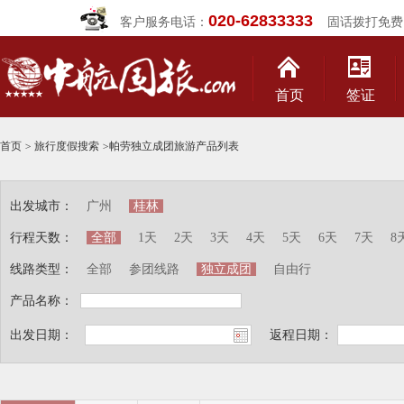
020-62833333
客户服务电话：
固话拨打免费
首页
签证
首页
>
旅行度假搜索
>
帕劳独立成团旅游产品列表
出发城市：
广州
桂林
行程天数：
全部
1天
2天
3天
4天
5天
6天
7天
8
线路类型：
全部
参团线路
独立成团
自由行
产品名称：
出发日期：
返程日期：