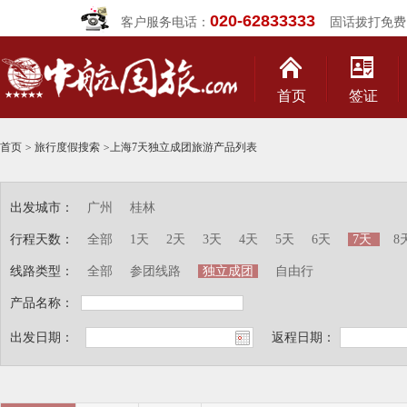
020-62833333
客户服务电话：
固话拨打免费
首页
签证
首页
>
旅行度假搜索
>
上海7天独立成团旅游产品列表
出发城市：
广州
桂林
行程天数：
全部
1天
2天
3天
4天
5天
6天
7天
8
线路类型：
全部
参团线路
独立成团
自由行
产品名称：
出发日期：
返程日期：