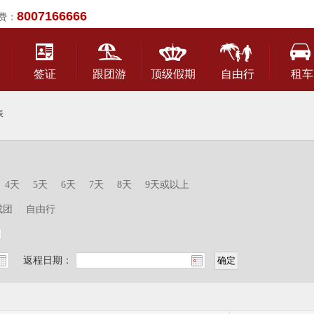
8007166666
费：
签证
跟团游
顶级假期
自由行
租车
表
4天
5天
6天
7天
8天
9天或以上
成团
自由行
返程日期：