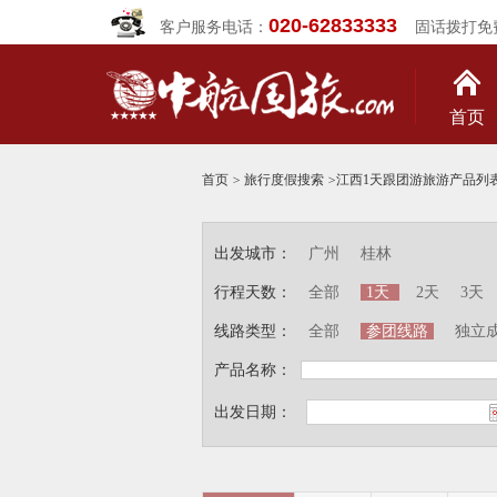
020-62833333
客户服务电话：
固话拨打免
首页
首页
>
旅行度假搜索
>
江西1天跟团游旅游产品列
出发城市：
广州
桂林
行程天数：
全部
1天
2天
3天
线路类型：
全部
参团线路
独立
产品名称：
出发日期：