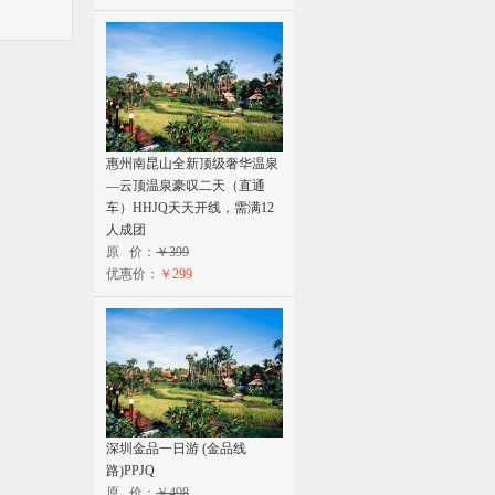
惠州南昆山全新顶级奢华温泉
—云顶温泉豪叹二天（直通
车）HHJQ天天开线，需满12
人成团
原 价：
￥399
优惠价：
￥299
深圳金品一日游 (金品线
路)PPJQ
原 价：
￥498