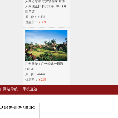
人间万绿湖 寻梦镜花缘 船游
人间现金打卡小洱海 HHJQ 单
团单议
原 价：
￥498
优惠价：
￥399
广州旅游：广州经典一日游
LNGL
原 价：
￥498
优惠价：
￥298
|
网站导航
|
手机直达