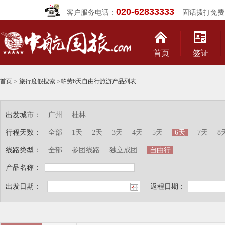
020-62833333
客户服务电话：
固话拨打免费
首页
签证
首页
>
旅行度假搜索
>
帕劳6天自由行旅游产品列表
出发城市：
广州
桂林
行程天数：
全部
1天
2天
3天
4天
5天
6天
7天
8
线路类型：
全部
参团线路
独立成团
自由行
产品名称：
出发日期：
返程日期：