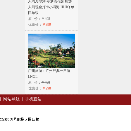
人间万绿湖 寻梦镜花缘 船游
人间现金打卡小洱海 HHJQ 单
团单议
原 价：
￥498
优惠价：
￥399
广州旅游：广州经典一日游
LNGL
原 价：
￥498
优惠价：
￥298
|
网站导航
|
手机直达