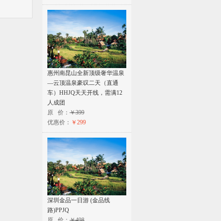
惠州南昆山全新顶级奢华温泉
—云顶温泉豪叹二天（直通
车）HHJQ天天开线，需满12
人成团
原 价：
￥399
优惠价：
￥299
深圳金品一日游 (金品线
路)PPJQ
原 价：
￥498