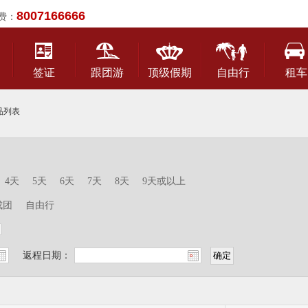
8007166666
费：
签证
跟团游
顶级假期
自由行
租车
品列表
4天
5天
6天
7天
8天
9天或以上
成团
自由行
返程日期：