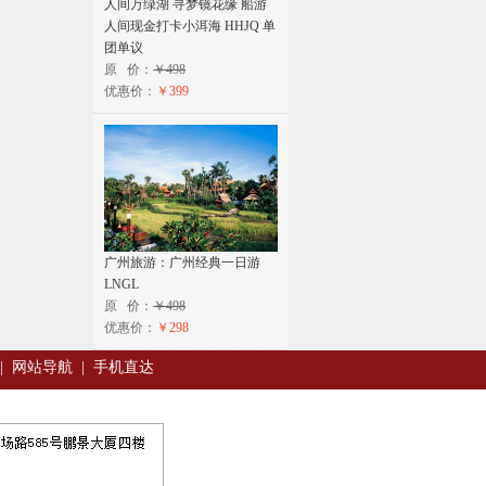
人间万绿湖 寻梦镜花缘 船游
人间现金打卡小洱海 HHJQ 单
团单议
原 价：
￥498
优惠价：
￥399
广州旅游：广州经典一日游
LNGL
原 价：
￥498
优惠价：
￥298
|
网站导航
|
手机直达