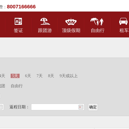
8007166666
费：
签证
跟团游
顶级假期
自由行
租车
4天
5天
6天
7天
8天
9天或以上
成团
自由行
返程日期：