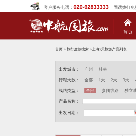
020-62833333
客户服务电话：
固话拨打免
首页
首页
>
旅行度假搜索
>
上海5天旅游产品列表
出发城市：
广州
桂林
行程天数：
全部
1天
2天
3天
线路类型：
全部
参团线路
独立
产品名称：
出发日期：