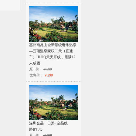
惠州南昆山全新顶级奢华温泉
—云顶温泉豪叹二天（直通
车）HHJQ天天开线，需满12
人成团
原 价：
￥399
优惠价：
￥299
深圳金品一日游 (金品线
路)PPJQ
原 价：
￥498