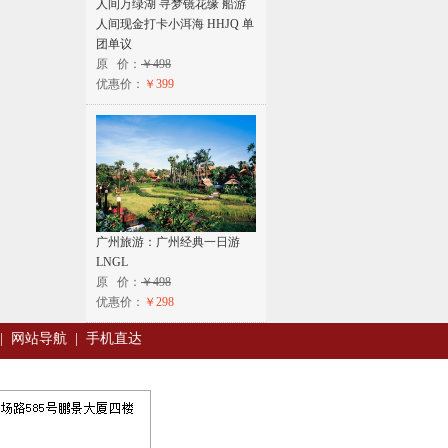
人间万绿湖 寻梦镜花缘 船游
人间现金打卡小洱海 HHJQ 单
团单议
原 价：
￥498
优惠价：
￥399
广州旅游：广州经典一日游
LNGL
原 价：
￥498
优惠价：
￥298
|
网站导航
|
手机直达