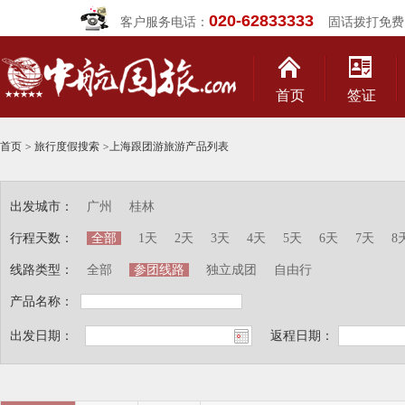
020-62833333
客户服务电话：
固话拨打免费
首页
签证
首页
>
旅行度假搜索
>
上海跟团游旅游产品列表
出发城市：
广州
桂林
行程天数：
全部
1天
2天
3天
4天
5天
6天
7天
8
线路类型：
全部
参团线路
独立成团
自由行
产品名称：
出发日期：
返程日期：