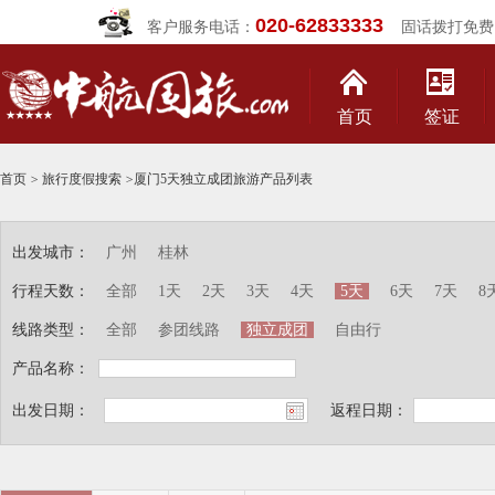
020-62833333
客户服务电话：
固话拨打免费
首页
签证
首页
>
旅行度假搜索
>
厦门5天独立成团旅游产品列表
出发城市：
广州
桂林
行程天数：
全部
1天
2天
3天
4天
5天
6天
7天
8
线路类型：
全部
参团线路
独立成团
自由行
产品名称：
出发日期：
返程日期：