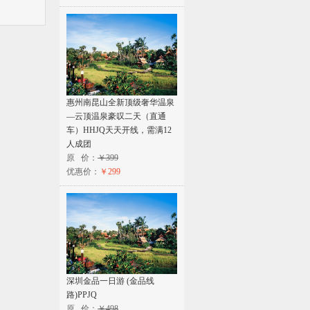
惠州南昆山全新顶级奢华温泉
—云顶温泉豪叹二天（直通
车）HHJQ天天开线，需满12
人成团
原 价：
￥399
优惠价：
￥299
深圳金品一日游 (金品线
路)PPJQ
原 价：
￥498