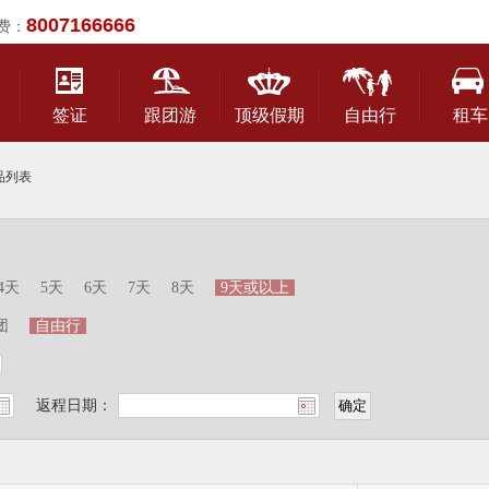
8007166666
费：
签证
跟团游
顶级假期
自由行
租车
品列表
4天
5天
6天
7天
8天
9天或以上
团
自由行
返程日期：