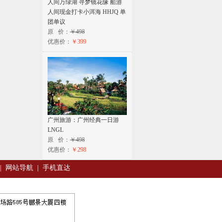
人间万绿湖 寻梦镜花缘 船游
人间现金打卡小洱海 HHJQ 单
团单议
原 价：
￥498
优惠价：
￥399
广州旅游：广州经典一日游
LNGL
原 价：
￥498
优惠价：
￥298
|
网站导航
|
手机直达