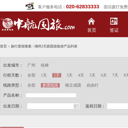
020-62833333
客户服务电话：
固话拨打免费
首页
签证
首页
>
旅行度假搜索
>
潮州2天跟团游旅游产品列表
出发城市：
广州
桂林
行程天数：
全部
1天
2天
3天
4天
5天
6天
7天
8
线路类型：
全部
参团线路
独立成团
自由行
产品名称：
出发日期：
返程日期：