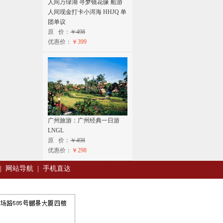
人间万绿湖 寻梦镜花缘 船游
人间现金打卡小洱海 HHJQ 单
团单议
原 价：
￥498
优惠价：
￥399
广州旅游：广州经典一日游
LNGL
原 价：
￥498
优惠价：
￥298
|
网站导航
|
手机直达