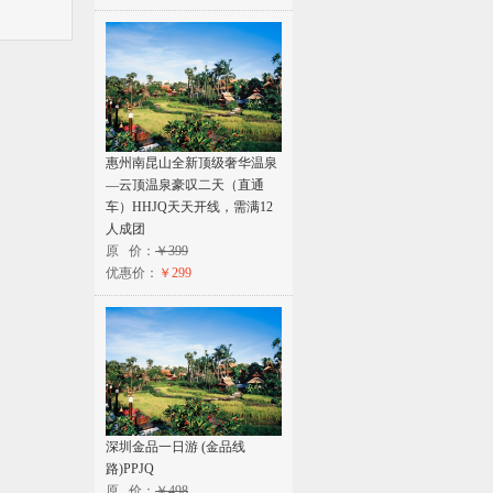
惠州南昆山全新顶级奢华温泉
—云顶温泉豪叹二天（直通
车）HHJQ天天开线，需满12
人成团
原 价：
￥399
优惠价：
￥299
深圳金品一日游 (金品线
路)PPJQ
原 价：
￥498