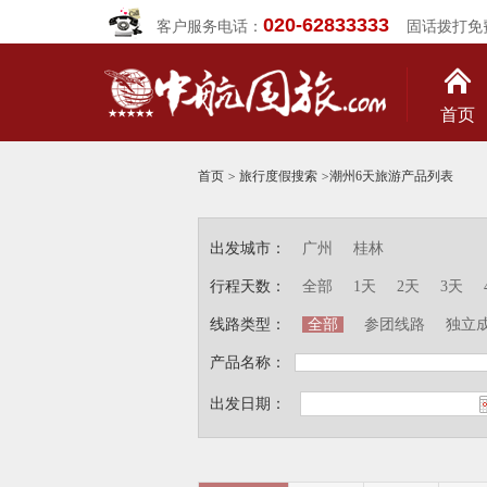
020-62833333
客户服务电话：
固话拨打免
首页
首页
>
旅行度假搜索
>
潮州6天旅游产品列表
出发城市：
广州
桂林
行程天数：
全部
1天
2天
3天
线路类型：
全部
参团线路
独立
产品名称：
出发日期：